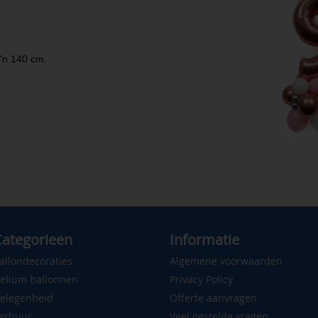
o'n 140 cm.
ategorieen
Informatie
allondecoraties
Algemene voorwaarden
elium ballonnen
Privacy Policy
elegenheid
Offerte aanvragen
erhuur
Veel gestelde vragen