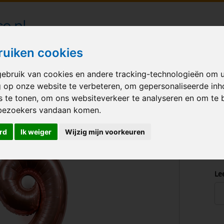
londecoraties bezorgd in heel Nederland
ruiken cookies
ebruik van cookies en andere tracking-technologieën om 
M BALLONNEN
GELEGENHEID
VERHUUR
BEDRUKKEN
A
g op onze website te verbeteren, om gepersonaliseerde in
s te tonen, om ons websiteverkeer te analyseren en om te 
 Rose-Gold
bezoekers vandaan komen.
rd
Ik weiger
Wijzig mijn voorkeuren
Le