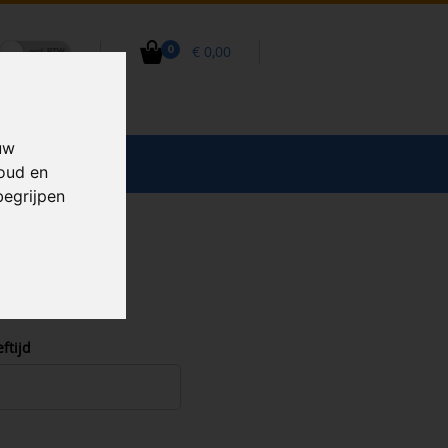
€ 0,00
0
uw
CCESSOIRES
houd en
begrijpen
eftijd