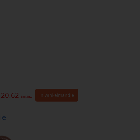
 20.62
In winkelmandje
Excl. btw
ie