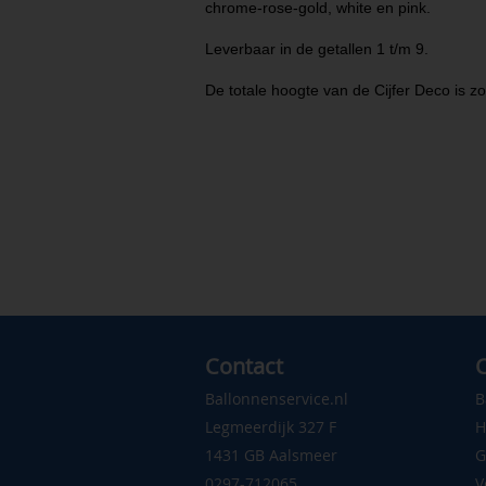
chrome-rose-gold, white en pink.
Leverbaar in de getallen 1 t/m 9.
De totale hoogte van de Cijfer Deco is z
Contact
C
Ballonnenservice.nl
B
Legmeerdijk 327 F
H
1431 GB Aalsmeer
G
0297-712065
V