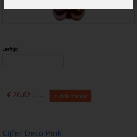
Leeftijd
€ 20.62
In winkelmandje
Excl. btw
Cijfer Deco Pink