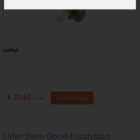
Leeftijd
€ 20.62
In winkelmandje
Excl. btw
Cijfer Deco Goud-Eucalyptus