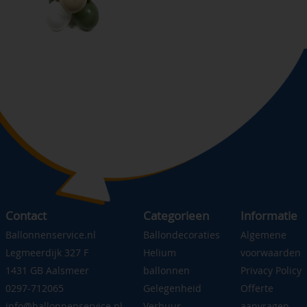
Contact
Categorieen
Informatie
Ballonnenservice.nl
Ballondecoraties
Algemene
Legmeerdijk 327 F
Helium
voorwaarden
1431 GB Aalsmeer
ballonnen
Privacy Policy
0297-712065
Gelegenheid
Offerte
info@ballonnenservice.nl
Verhuur
aanvragen