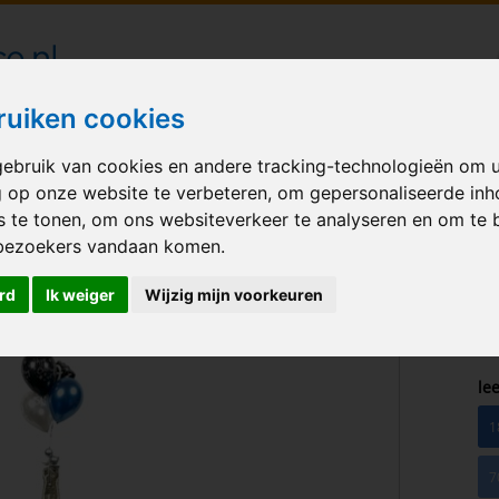
londecoraties bezorgd in heel Nederland
ruiken cookies
ebruik van cookies en andere tracking-technologieën om 
M BALLONNEN
GELEGENHEID
VERHUUR
BEDRUKKEN
A
g op onze website te verbeteren, om gepersonaliseerde in
s te tonen, om ons websiteverkeer te analyseren en om te 
les met heliumballonnen
bezoekers vandaan komen.
rd
Ik weiger
Wijzig mijn voorkeuren
lee
1
7