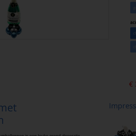
g
ac
c
c
€
met
Impress
n
umballonnen is een leuke grond-decoratie