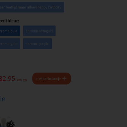
een leeftijd maar alleen happy birthday
cent kleur:
hrome blue
chrome rosegold
hrome gold
chrome purple
 32.95
In winkelmandje
Excl. btw
ie