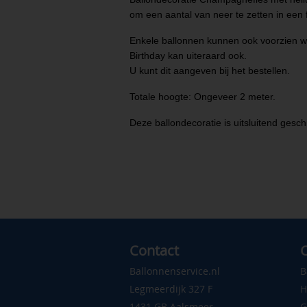
om een aantal van neer te zetten in een 
Enkele ballonnen kunnen ook voorzien wo
Birthday kan uiteraard ook.
U kunt dit aangeven bij het bestellen.
Totale hoogte: Ongeveer 2 meter.
Deze ballondecoratie is uitsluitend gesch
Contact
C
Ballonnenservice.nl
B
Legmeerdijk 327 F
H
1431 GB Aalsmeer
G