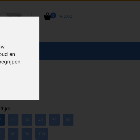
€ 0,00
0
uw
CCESSOIRES
houd en
begrijpen
ftijd:
8
21
30
40
50
60
0
80
90
100