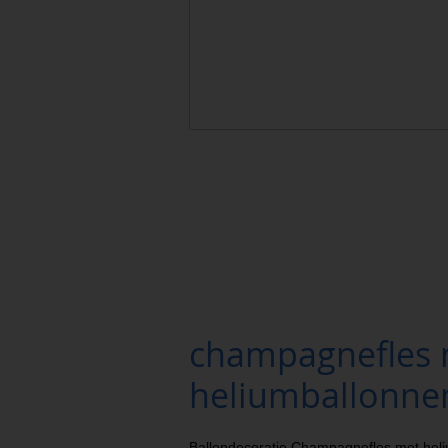
champagnefles 
heliumballonne
Ballondecoratie Champagnefles met heli