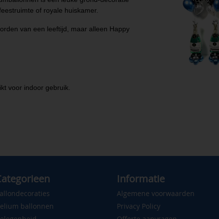
feestruimte of royale huiskamer.
rden van een leeftijd, maar alleen Happy
ikt voor indoor gebruik.
ategorieen
Informatie
allondecoraties
Algemene voorwaarden
elium ballonnen
Privacy Policy
elegenheid
Offerte aanvragen