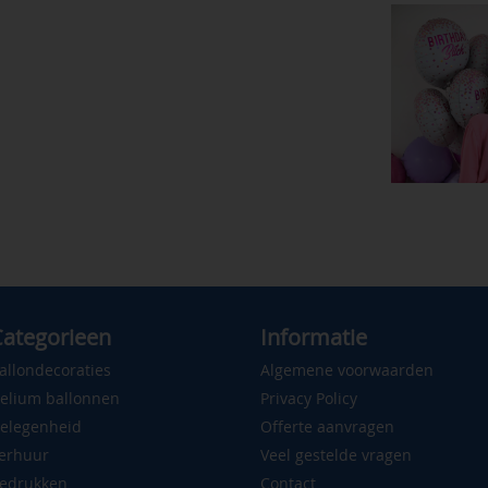
ategorieen
Informatie
allondecoraties
Algemene voorwaarden
elium ballonnen
Privacy Policy
elegenheid
Offerte aanvragen
erhuur
Veel gestelde vragen
edrukken
Contact