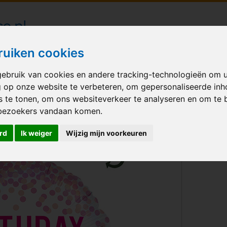
londecoraties bezorgd in heel Nederland
ruiken cookies
ebruik van cookies en andere tracking-technologieën om 
M BALLONNEN
GELEGENHEID
VERHUUR
BEDRUKKEN
A
g op onze website te verbeteren, om gepersonaliseerde in
s te tonen, om ons websiteverkeer te analyseren en om te 
tch
bezoekers vandaan komen.
rd
Ik weiger
Wijzig mijn voorkeuren