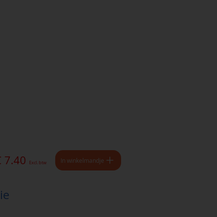
€ 7.40
In winkelmandje
Excl. btw
ie