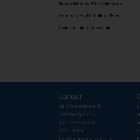
Happy Birthday B*tch folieballon.
Formaat gevulde ballon: 35 cm
Inclusief lintje en gewichtje.
Contact
C
Ballonnenservice.nl
B
Legmeerdijk 327 F
H
1431 GB Aalsmeer
G
0297-712065
V
info@ballonnenservice.nl
B