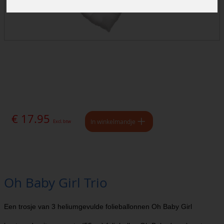
€ 17.95
In winkelmandje
Excl. btw
Oh Baby Girl Trio
Een trosje van 3 heliumgevulde folieballonnen Oh Baby Girl