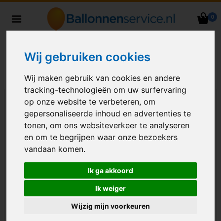
0
Heliumballonnen en
ballondecoraties bezorgd in heel
Nederland
Wij gebruiken cookies
Wij maken gebruik van cookies en andere
tracking-technologieën om uw surfervaring
op onze website te verbeteren, om
gepersonaliseerde inhoud en advertenties te
tonen, om ons websiteverkeer te analyseren
en om te begrijpen waar onze bezoekers
vandaan komen.
Ik ga akkoord
Ik weiger
Wijzig mijn voorkeuren