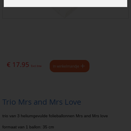
€ 17.95
In winkelmandje
Excl. btw
Trio Mrs and Mrs Love
trio van 3 heliumgevulde folieballonnen Mrs and Mrs love
formaat van 1 ballon: 35 cm