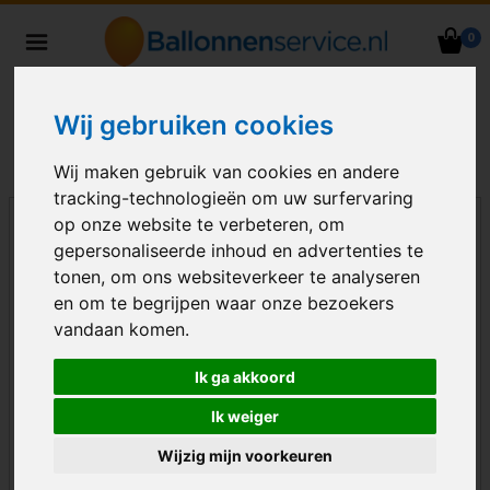
0
Heliumballonnen en
ballondecoraties bezorgd in heel
Nederland
Wij gebruiken cookies
Wij maken gebruik van cookies en andere
tracking-technologieën om uw surfervaring
op onze website te verbeteren, om
gepersonaliseerde inhoud en advertenties te
tonen, om ons websiteverkeer te analyseren
en om te begrijpen waar onze bezoekers
vandaan komen.
Ik ga akkoord
Ik weiger
Wijzig mijn voorkeuren