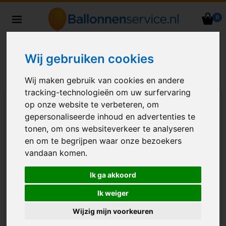
0
Heliumballonnen en
ballondecoraties bezorgd in heel
Nederland
Wij gebruiken cookies
Wij maken gebruik van cookies en andere
tracking-technologieën om uw surfervaring
op onze website te verbeteren, om
gepersonaliseerde inhoud en advertenties te
tonen, om ons websiteverkeer te analyseren
en om te begrijpen waar onze bezoekers
vandaan komen.
Ik ga akkoord
Ik weiger
Wijzig mijn voorkeuren