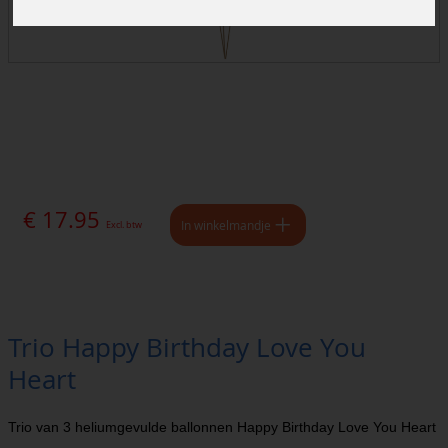
€ 17.95
In winkelmandje
Excl. btw
Trio Happy Birthday Love You
Heart
Trio van 3 heliumgevulde ballonnen Happy Birthday Love You Heart