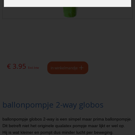
€ 3.95
In winkelmandje
Excl. btw
ballonpompje 2-way globos
ballonpompje globos 2-way is een simpel maar prima ballonpompje.
Dit betreft niet het originele qualatex pompje maar lijkt er wel op.
Hij is wat kleiner en pompt dus minder lucht per beweging.