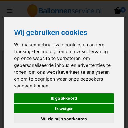
0
Heliumballonnen en
ballondecoraties bezorgd in heel
Nederland
Wij gebruiken cookies
Wij maken gebruik van cookies en andere
tracking-technologieën om uw surfervaring
op onze website te verbeteren, om
gepersonaliseerde inhoud en advertenties te
tonen, om ons websiteverkeer te analyseren
en om te begrijpen waar onze bezoekers
vandaan komen.
Ik ga akkoord
Ik weiger
Wijzig mijn voorkeuren