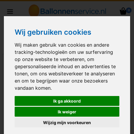
0
Heliumballonnen en
ballondecoraties bezorgd in heel
Wij gebruiken cookies
Nederland
Wij maken gebruik van cookies en andere
tracking-technologieën om uw surfervaring
op onze website te verbeteren, om
gepersonaliseerde inhoud en advertenties te
tonen, om ons websiteverkeer te analyseren
en om te begrijpen waar onze bezoekers
vandaan komen.
Ik ga akkoord
Ik weiger
Wijzig mijn voorkeuren