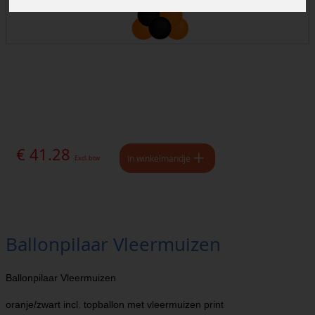
€ 41.28
In winkelmandje
Excl. btw
Ballonpilaar Vleermuizen
Ballonpilaar Vleermuizen
oranje/zwart incl. topballon met vleermuizen print