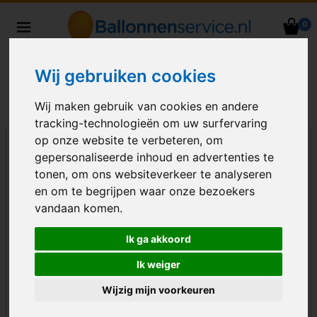
0
Heliumballonnen en
ballondecoraties bezorgd in heel
Wij gebruiken cookies
Nederland
Wij maken gebruik van cookies en andere
tracking-technologieën om uw surfervaring
op onze website te verbeteren, om
gepersonaliseerde inhoud en advertenties te
tonen, om ons websiteverkeer te analyseren
en om te begrijpen waar onze bezoekers
vandaan komen.
Ik ga akkoord
Ik weiger
Wijzig mijn voorkeuren