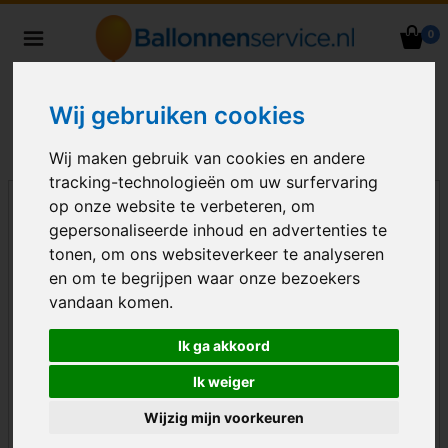
0
Heliumballonnen en
ballondecoraties bezorgd in heel
Nederland
Wij gebruiken cookies
Wij maken gebruik van cookies en andere
tracking-technologieën om uw surfervaring
op onze website te verbeteren, om
gepersonaliseerde inhoud en advertenties te
tonen, om ons websiteverkeer te analyseren
en om te begrijpen waar onze bezoekers
vandaan komen.
Ik ga akkoord
Ik weiger
Wijzig mijn voorkeuren