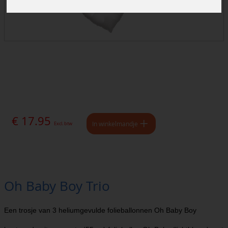
€ 17.95
In winkelmandje
Excl. btw
Oh Baby Boy Trio
Een trosje van 3 heliumgevulde folieballonnen Oh Baby Boy