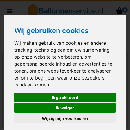
0
Heliumballonnen en
ballondecoraties bezorgd in heel
Wij gebruiken cookies
Nederland
Wij maken gebruik van cookies en andere
tracking-technologieën om uw surfervaring
op onze website te verbeteren, om
gepersonaliseerde inhoud en advertenties te
tonen, om ons websiteverkeer te analyseren
en om te begrijpen waar onze bezoekers
vandaan komen.
Ik ga akkoord
Ik weiger
Wijzig mijn voorkeuren