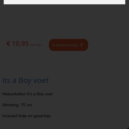
€ 10.95
In winkelmandje
Excl. btw
Its a Boy voet
Heliumballon It's a Boy voet
Afmeting: 75 cm
Inclusief lintje en gewichtje