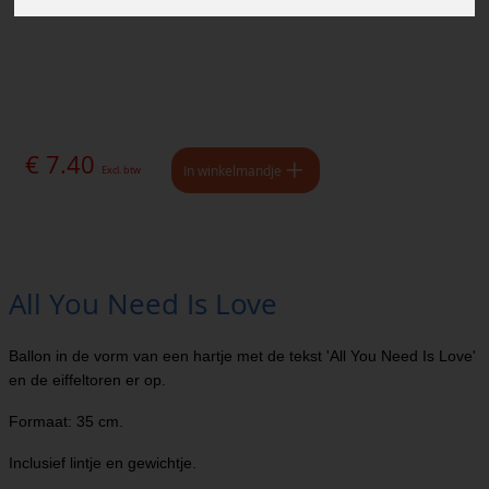
€ 7.40
In winkelmandje
Excl. btw
All You Need Is Love
Ballon in de vorm van een hartje met de tekst 'All You Need Is Love'
en de eiffeltoren er op.
Formaat: 35 cm.
Inclusief lintje en gewichtje.