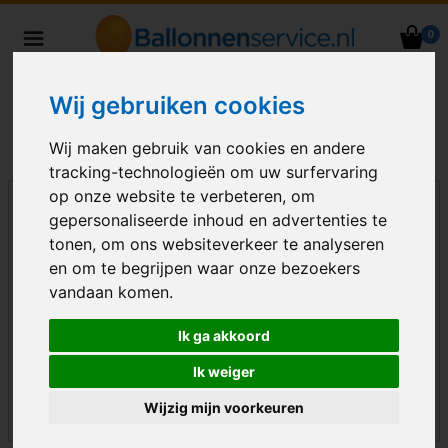
0
Heliumballonnen en
ballondecoraties bezorgd in heel
Wij gebruiken cookies
Nederland
Wij maken gebruik van cookies en andere
tracking-technologieën om uw surfervaring
op onze website te verbeteren, om
gepersonaliseerde inhoud en advertenties te
tonen, om ons websiteverkeer te analyseren
en om te begrijpen waar onze bezoekers
vandaan komen.
Ik ga akkoord
Ik weiger
Wijzig mijn voorkeuren