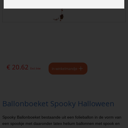
€ 20.62
In winkelmandje
Excl. btw
Ballonboeket Spooky Halloween
Spooky Ballonboeket bestaande uit een folieballon in de vorm van
een spookje met daaronder latex helium ballonnen met spook en