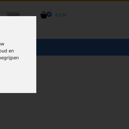
€ 0,00
0
uw
CCESSOIRES
houd en
begrijpen