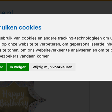
londecoraties bezorgd in heel Nederland
ruiken cookies
ebruik van cookies en andere tracking-technologieën om 
M BALLONNEN
GELEGENHEID
VERHUUR
BEDRUKKEN
A
g op onze website te verbeteren, om gepersonaliseerde in
s te tonen, om ons websiteverkeer te analyseren en om te 
et Happy Birthday Satin Gold Burst
bezoekers vandaan komen.
rd
Ik weiger
Wijzig mijn voorkeuren