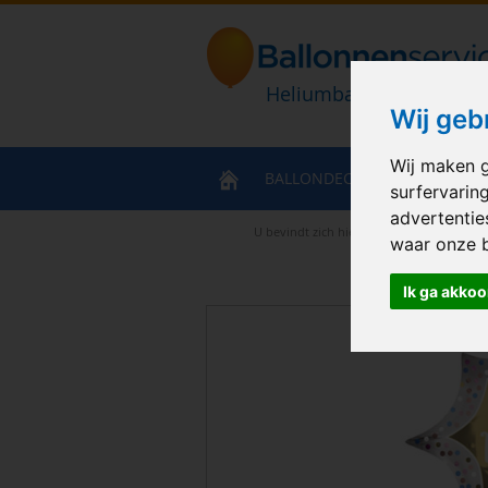
Heliumballonnen en bal
Wij geb
Wij maken g
BALLONDECORATIES
HELIU
surfervarin
advertentie
U bevindt zich hier
>
Home
>
Ballonboek
waar onze 
Ik ga akkoo