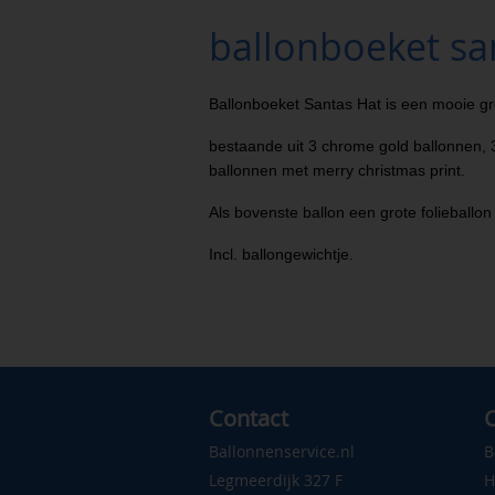
ballonboeket sa
Ballonboeket Santas Hat is een mooie gr
bestaande uit 3 chrome gold ballonnen,
ballonnen met merry christmas print.
Als bovenste ballon een grote folieballo
Incl. ballongewichtje.
Contact
C
Ballonnenservice.nl
B
Legmeerdijk 327 F
H