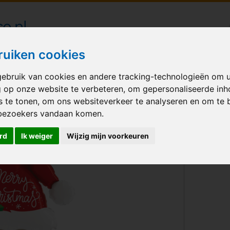
londecoraties bezorgd in heel Nederland
ruiken cookies
ebruik van cookies en andere tracking-technologieën om 
M BALLONNEN
GELEGENHEID
VERHUUR
BEDRUKKEN
A
g op onze website te verbeteren, om gepersonaliseerde in
s te tonen, om ons websiteverkeer te analyseren en om te 
et santas hat
bezoekers vandaan komen.
rd
Ik weiger
Wijzig mijn voorkeuren