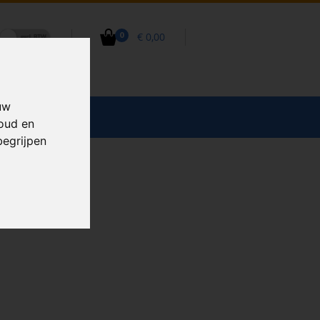
€ 0,00
0
uw
CCESSOIRES
houd en
begrijpen