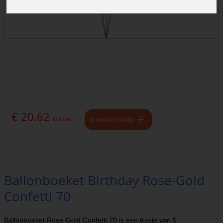
€ 20.62
In winkelmandje
Excl. btw
Ballonboeket Birthday Rose-Gold
Confetti 70
Ballonboeket Rose-Gold Confetti 70 is een trosje van 5