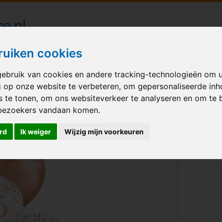
londecoraties bezorgd in heel Nederland
ruiken cookies
ebruik van cookies en andere tracking-technologieën om 
M BALLONNEN
GELEGENHEID
VERHUUR
BEDRUKKEN
A
g op onze website te verbeteren, om gepersonaliseerde in
s te tonen, om ons websiteverkeer te analyseren en om te 
et Birthday Rose-Gold Confetti 65
bezoekers vandaan komen.
rd
Ik weiger
Wijzig mijn voorkeuren