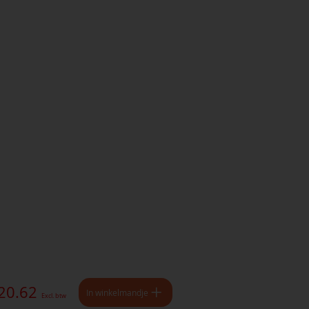
 20.62
In winkelmandje
Excl. btw