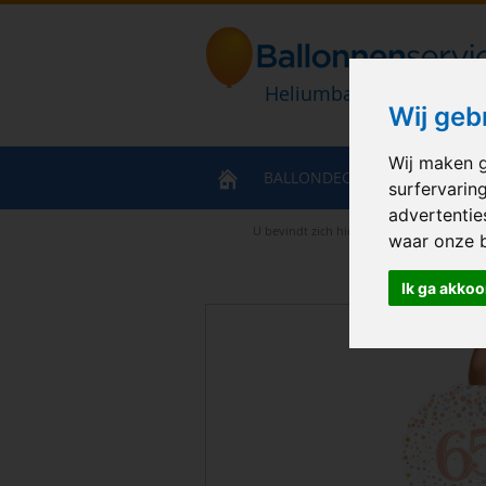
Heliumballonnen en bal
Wij geb
Wij maken g
BALLONDECORATIES
HELIU
surfervarin
advertentie
U bevindt zich hier
>
Home
>
Ballonboek
waar onze 
Ik ga akkoo