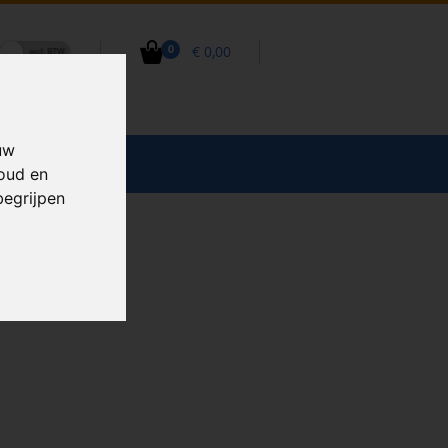
€ 0,00
0
uw
CCESSOIRES
houd en
begrijpen