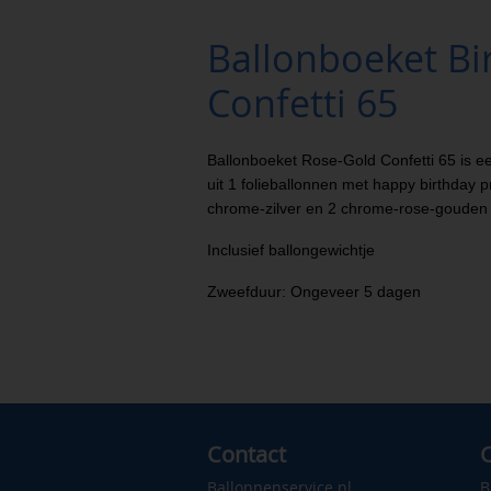
Ballonboeket Bi
Confetti 65
Ballonboeket Rose-Gold Confetti 65 is e
uit 1 folieballonnen met happy birthday pr
chrome-zilver en 2 chrome-rose-gouden 
Inclusief ballongewichtje
Zweefduur: Ongeveer 5 dagen
Contact
C
Ballonnenservice.nl
B