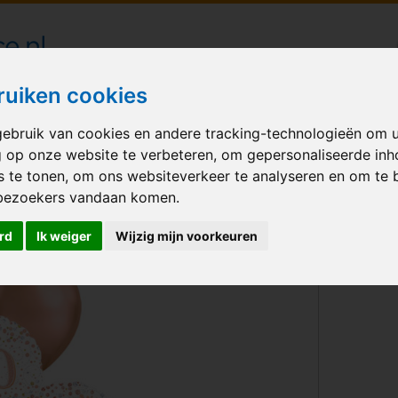
londecoraties bezorgd in heel Nederland
ruiken cookies
ebruik van cookies en andere tracking-technologieën om 
M BALLONNEN
GELEGENHEID
VERHUUR
BEDRUKKEN
A
g op onze website te verbeteren, om gepersonaliseerde in
s te tonen, om ons websiteverkeer te analyseren en om te 
et Birthday Rose-Gold Confetti 20
bezoekers vandaan komen.
rd
Ik weiger
Wijzig mijn voorkeuren