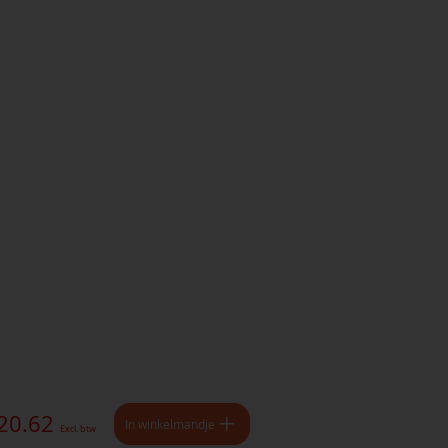
 20.62
In winkelmandje
Excl. btw