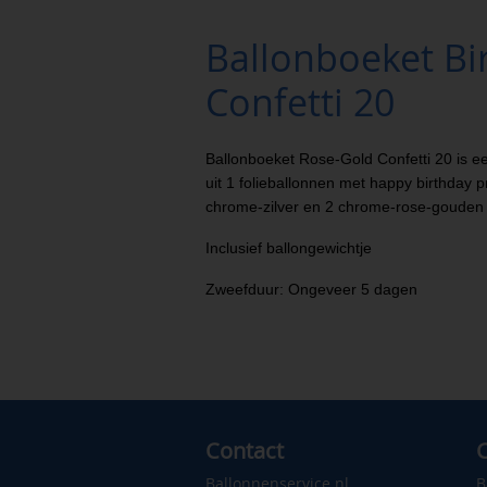
Ballonboeket Bi
Confetti 20
Ballonboeket Rose-Gold Confetti 20 is e
uit 1 folieballonnen met happy birthday pr
chrome-zilver en 2 chrome-rose-gouden 
Inclusief ballongewichtje
Zweefduur: Ongeveer 5 dagen
Contact
C
Ballonnenservice.nl
B