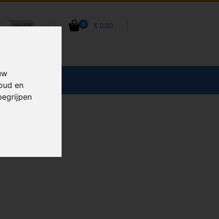
€ 0,00
0
uw
CCESSOIRES
houd en
begrijpen