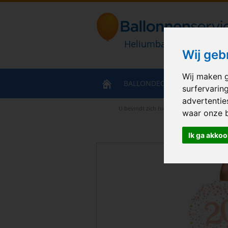
Heliumballonnen en bal
Wij geb
Wij maken g
BALLONDECORATIES
HELIU
surfervarin
advertentie
U bevindt zich hier
>
Home
>
Ballonboek
waar onze 
Ik ga akkoo