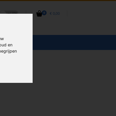
€ 0,00
0
uw
CCESSOIRES
houd en
begrijpen