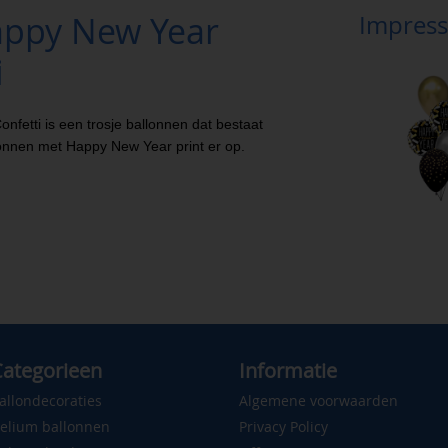
appy New Year
Impress
i
etti is een trosje ballonnen dat bestaat
llonnen met Happy New Year print er op.
ategorieen
Informatie
allondecoraties
Algemene voorwaarden
elium ballonnen
Privacy Policy