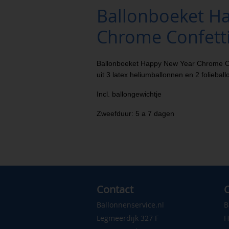
Ballonboeket H
Chrome Confett
Ballonboeket Happy New Year Chrome Conf
uit 3 latex heliumballonnen en 2 folieba
Incl. ballongewichtje
Zweefduur: 5 a 7 dagen
Contact
C
Ballonnenservice.nl
B
Legmeerdijk 327 F
H