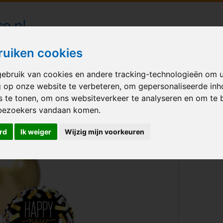
londecoraties bezorgd in heel Nederland
ruiken cookies
ebruik van cookies en andere tracking-technologieën om 
M BALLONNEN
GELEGENHEID
VERHUUR
BEDRUKKEN
A
g op onze website te verbeteren, om gepersonaliseerde in
s te tonen, om ons websiteverkeer te analyseren en om te 
et Happy New Year Chrome Confetti
bezoekers vandaan komen.
rd
Ik weiger
Wijzig mijn voorkeuren