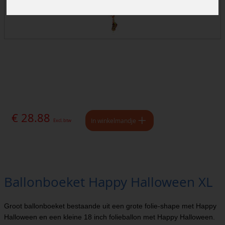
€ 28.88
In winkelmandje
Excl. btw
Ballonboeket Happy Halloween XL
Groot ballonboeket bestaande uit een grote folie-shape met Happy
Halloween en een kleine 18 inch folieballon met Happy Halloween.