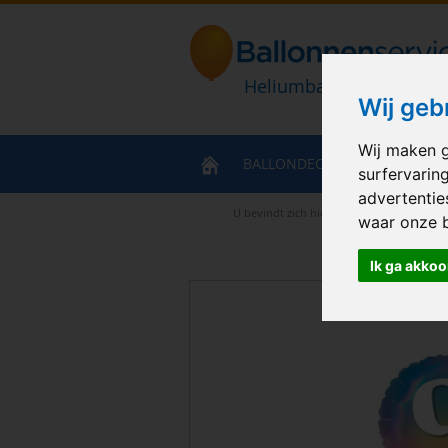
Heliumballonnen en bal
Wij geb
Wij maken g
BALLONDECORATIES
HELIU
surfervarin
advertentie
U bevindt zich hier
>
Home
>
Ballonboeke
waar onze 
Ik ga akkoo