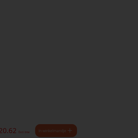
 20.62
In winkelmandje
Excl. btw