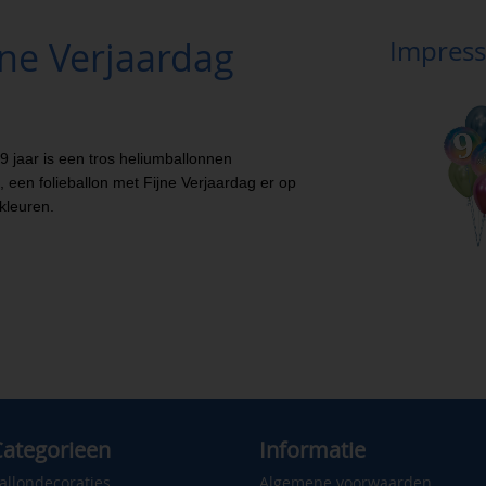
jne Verjaardag
Impress
9 jaar is een tros heliumballonnen
, een folieballon met Fijne Verjaardag er op
-kleuren.
ategorieen
Informatie
allondecoraties
Algemene voorwaarden