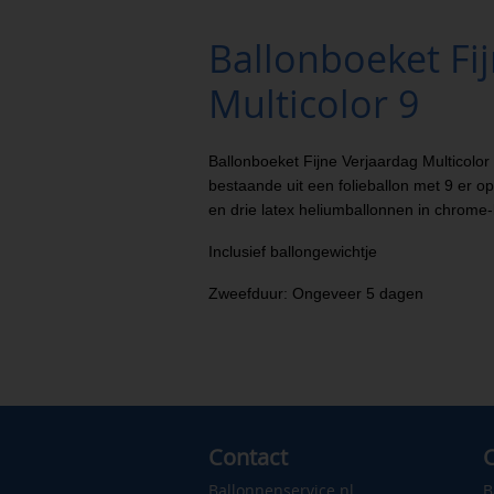
Ballonboeket Fi
Multicolor 9
Ballonboeket Fijne Verjaardag Multicolor 
bestaande uit een folieballon met 9 er op
en drie latex heliumballonnen in chrome
Inclusief ballongewichtje
Zweefduur: Ongeveer 5 dagen
Contact
C
Ballonnenservice.nl
B