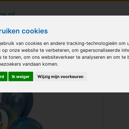
londecoraties bezorgd in heel Nederland
ruiken cookies
ebruik van cookies en andere tracking-technologieën om 
M BALLONNEN
GELEGENHEID
VERHUUR
BEDRUKKEN
A
g op onze website te verbeteren, om gepersonaliseerde in
s te tonen, om ons websiteverkeer te analyseren en om te 
t Fijne Verjaardag Multicolor 9
bezoekers vandaan komen.
rd
Ik weiger
Wijzig mijn voorkeuren