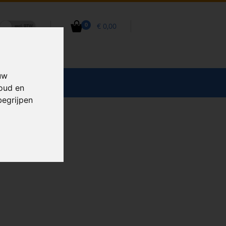
€ 0,00
0
uw
CCESSOIRES
houd en
begrijpen