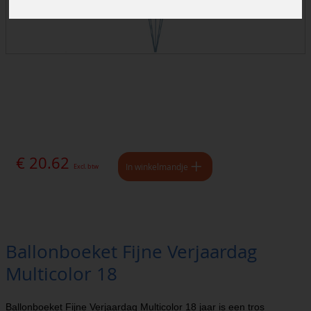
€ 20.62
In winkelmandje
Excl. btw
Ballonboeket Fijne Verjaardag
Multicolor 18
Ballonboeket Fijne Verjaardag Multicolor 18 jaar is een tros