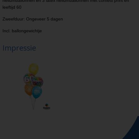
heliumballonnen en 3 latex heliumballonnen met confetti print en
leeftijd 60
Zweefduur: Ongeveer 5 dagen
Incl. ballongewichtje
Impressie