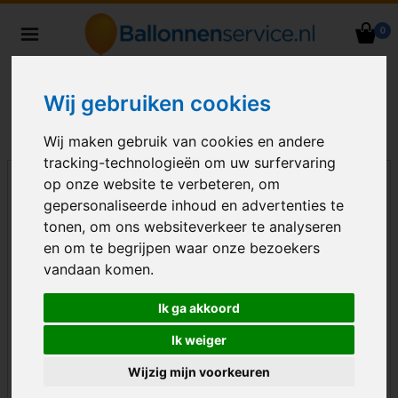
0
Heliumballonnen en
ballondecoraties bezorgd in heel
Nederland
Wij gebruiken cookies
Wij maken gebruik van cookies en andere
tracking-technologieën om uw surfervaring
op onze website te verbeteren, om
gepersonaliseerde inhoud en advertenties te
tonen, om ons websiteverkeer te analyseren
en om te begrijpen waar onze bezoekers
vandaan komen.
Ik ga akkoord
Ik weiger
Wijzig mijn voorkeuren