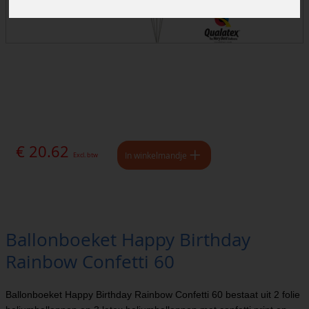
€ 20.62
In winkelmandje
Excl. btw
Ballonboeket Happy Birthday
Rainbow Confetti 60
Ballonboeket Happy Birthday Rainbow Confetti 60 bestaat uit 2 folie