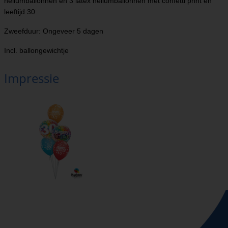
heliumballonnen en 3 latex heliumballonnen met confetti print en
leeftijd 30
Zweefduur: Ongeveer 5 dagen
Incl. ballongewichtje
Impressie