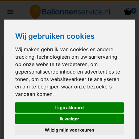
0
Heliumballonnen en
ballondecoraties bezorgd in heel
Nederland
Wij gebruiken cookies
Wij maken gebruik van cookies en andere
tracking-technologieën om uw surfervaring
op onze website te verbeteren, om
gepersonaliseerde inhoud en advertenties te
tonen, om ons websiteverkeer te analyseren
en om te begrijpen waar onze bezoekers
vandaan komen.
Ik ga akkoord
Ik weiger
Wijzig mijn voorkeuren