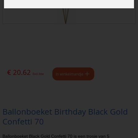
€ 20.62
In winkelmandje
Excl. btw
Ballonboeket Birthday Black Gold
Confetti 70
Ballonboeket Black Gold Confetti 70 is een trosje van 5