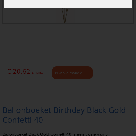
€ 20.62
In winkelmandje
Excl. btw
Ballonboeket Birthday Black Gold
Confetti 40
Ballonboeket Black Gold Confetti 40 is een trosje van 5