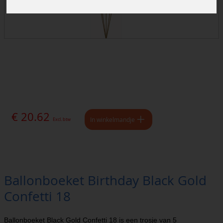
€ 20.62
In winkelmandje
Excl. btw
Ballonboeket Birthday Black Gold
Confetti 18
Ballonboeket Black Gold Confetti 18 is een trosje van 5