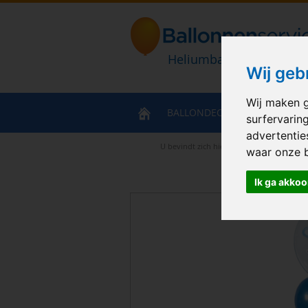
Heliumballonnen en bal
Wij geb
Wij maken g
BALLONDECORATIES
HELIU
surfervarin
advertentie
U bevindt zich hier
>
Home
>
Ballonboek
waar onze 
Ik ga akkoo