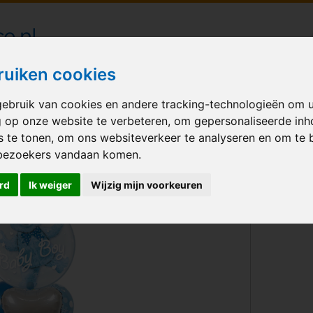
londecoraties bezorgd in heel Nederland
ruiken cookies
ebruik van cookies en andere tracking-technologieën om 
M BALLONNEN
GELEGENHEID
VERHUUR
BEDRUKKEN
A
g op onze website te verbeteren, om gepersonaliseerde in
s te tonen, om ons websiteverkeer te analyseren en om te 
et Baby Boy Double Bubble
bezoekers vandaan komen.
rd
Ik weiger
Wijzig mijn voorkeuren