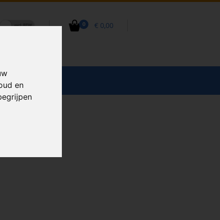
€ 0,00
0
uw
CCESSOIRES
houd en
begrijpen