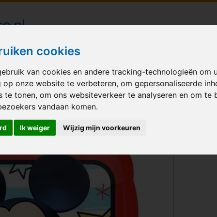
londecoraties bezorgd in heel Nederland
ruiken cookies
ebruik van cookies en andere tracking-technologieën om 
M BALLONNEN
GELEGENHEID
VERHUUR
BEDRUKKEN
A
g op onze website te verbeteren, om gepersonaliseerde in
s te tonen, om ons websiteverkeer te analyseren en om te 
re stars
bezoekers vandaan komen.
rd
Ik weiger
Wijzig mijn voorkeuren