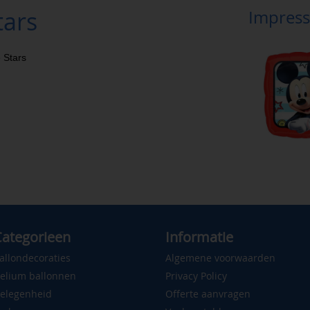
tars
Impress
 Stars
ategorieen
Informatie
allondecoraties
Algemene voorwaarden
elium ballonnen
Privacy Policy
elegenheid
Offerte aanvragen