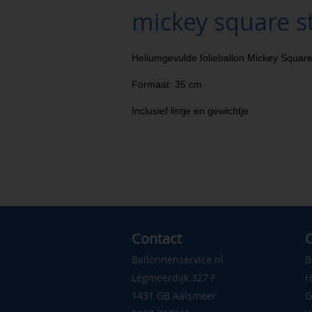
mickey square s
Heliumgevulde folieballon Mickey Square
Formaat: 35 cm
Inclusief lintje en gewichtje
Contact
C
Ballonnenservice.nl
B
Legmeerdijk 327 F
H
1431 GB Aalsmeer
G