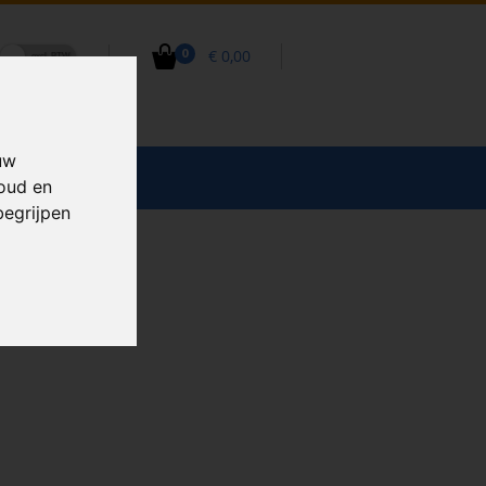
€ 0,00
0
uw
CCESSOIRES
houd en
begrijpen