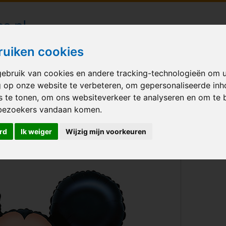
londecoraties bezorgd in heel Nederland
ruiken cookies
ebruik van cookies en andere tracking-technologieën om 
M BALLONNEN
GELEGENHEID
VERHUUR
BEDRUKKEN
A
g op onze website te verbeteren, om gepersonaliseerde in
s te tonen, om ons websiteverkeer te analyseren en om te 
use
bezoekers vandaan komen.
rd
Ik weiger
Wijzig mijn voorkeuren