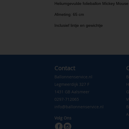
Heliumgevulde folieballon Mickey Mouse
Afmeting: 65 cm
Inclusief lintje en gewichtje
Contact
C
Ballonnenservice.nl
B
Legmeerdijk 327 F
H
1431 GB Aalsmeer
G
0297-712065
V
info@ballonnenservice.nl
B
A
Volg Ons