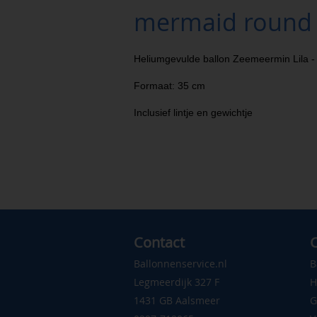
mermaid round
Heliumgevulde ballon Zeemeermin Lila -
Formaat: 35 cm
Inclusief lintje en gewichtje
Contact
C
Ballonnenservice.nl
B
Legmeerdijk 327 F
H
1431 GB Aalsmeer
G