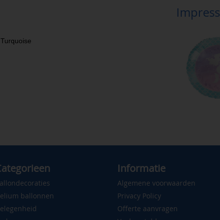
Impress
 Turquoise
ategorieen
Informatie
allondecoraties
Algemene voorwaarden
elium ballonnen
Privacy Policy
elegenheid
Offerte aanvragen