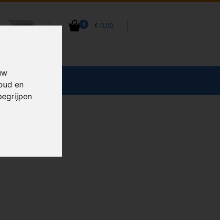
€ 0,00
0
uw
CCESSOIRES
houd en
begrijpen