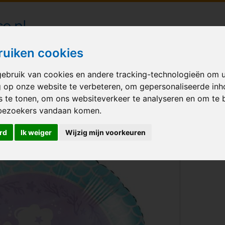
londecoraties bezorgd in heel Nederland
ruiken cookies
ebruik van cookies en andere tracking-technologieën om 
M BALLONNEN
GELEGENHEID
VERHUUR
BEDRUKKEN
A
g op onze website te verbeteren, om gepersonaliseerde in
s te tonen, om ons websiteverkeer te analyseren en om te 
ound
bezoekers vandaan komen.
rd
Ik weiger
Wijzig mijn voorkeuren