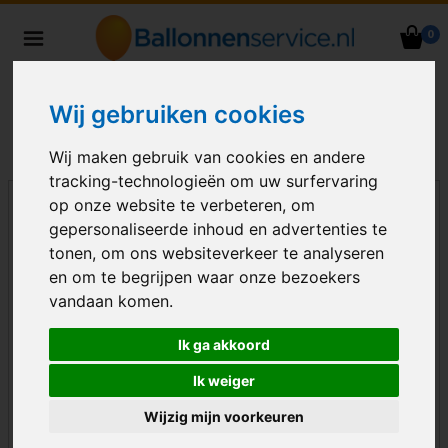
0
Heliumballonnen en
ballondecoraties bezorgd in heel
Nederland
Wij gebruiken cookies
Wij maken gebruik van cookies en andere
tracking-technologieën om uw surfervaring
op onze website te verbeteren, om
gepersonaliseerde inhoud en advertenties te
tonen, om ons websiteverkeer te analyseren
en om te begrijpen waar onze bezoekers
vandaan komen.
Ik ga akkoord
Ik weiger
Wijzig mijn voorkeuren