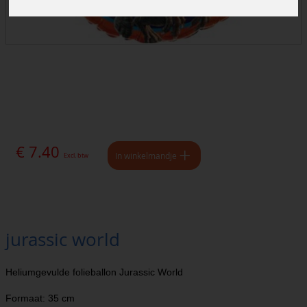
€ 7.40
In winkelmandje
Excl. btw
jurassic world
Heliumgevulde folieballon Jurassic World
Formaat: 35 cm