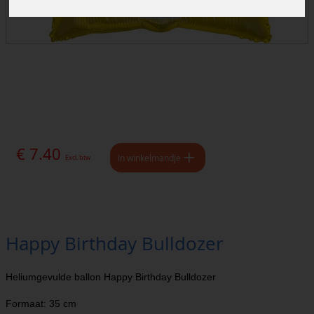
€ 7.40
In winkelmandje
Excl. btw
Happy Birthday Bulldozer
Heliumgevulde ballon Happy Birthday Bulldozer
Formaat: 35 cm