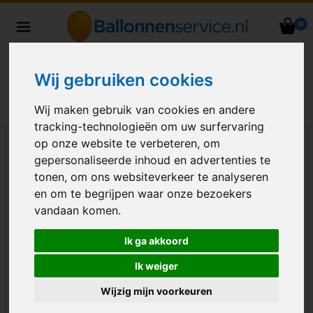
0
Heliumballonnen en
ballondecoraties bezorgd in heel
Nederland
Wij gebruiken cookies
Wij maken gebruik van cookies en andere
tracking-technologieën om uw surfervaring
op onze website te verbeteren, om
gepersonaliseerde inhoud en advertenties te
tonen, om ons websiteverkeer te analyseren
en om te begrijpen waar onze bezoekers
vandaan komen.
Ik ga akkoord
Ik weiger
Wijzig mijn voorkeuren