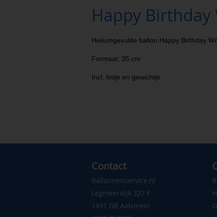
Happy Birthday
Heliumgevulde ballon Happy Birthday W
Formaat: 35 cm
Incl. lintje en gewichtje
Contact
C
Ballonnenservice.nl
B
Legmeerdijk 327 F
H
1431 GB Aalsmeer
G