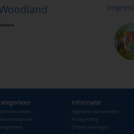
 Woodland
Impress
oodland
ategorieen
Informatie
allondecoraties
Algemene voorwaarden
elium ballonnen
Privacy Policy
elegenheid
Offerte aanvragen