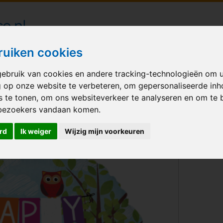
londecoraties bezorgd in heel Nederland
ruiken cookies
ebruik van cookies en andere tracking-technologieën om 
M BALLONNEN
GELEGENHEID
VERHUUR
BEDRUKKEN
A
g op onze website te verbeteren, om gepersonaliseerde in
s te tonen, om ons websiteverkeer te analyseren en om te 
thday Woodland
bezoekers vandaan komen.
rd
Ik weiger
Wijzig mijn voorkeuren