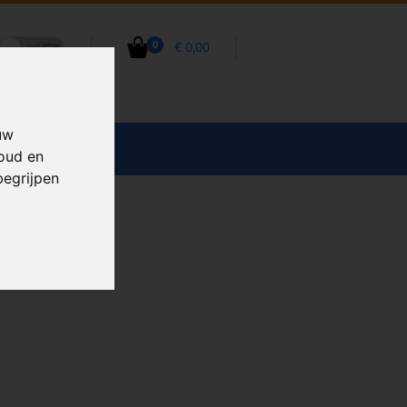
€ 0,00
0
uw
CCESSOIRES
houd en
begrijpen