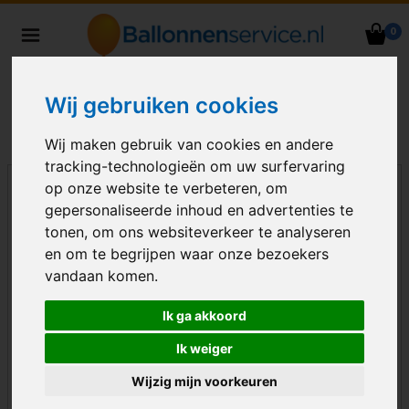
0
Heliumballonnen en
ballondecoraties bezorgd in heel
Nederland
Wij gebruiken cookies
Wij maken gebruik van cookies en andere
tracking-technologieën om uw surfervaring
op onze website te verbeteren, om
gepersonaliseerde inhoud en advertenties te
tonen, om ons websiteverkeer te analyseren
en om te begrijpen waar onze bezoekers
vandaan komen.
Ik ga akkoord
Ik weiger
Wijzig mijn voorkeuren