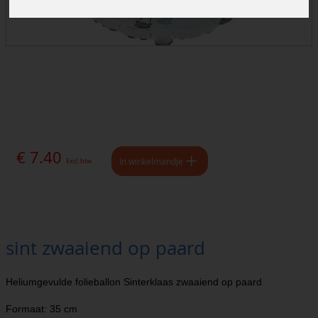
€ 7.40
In winkelmandje
Excl. btw
sint zwaaiend op paard
Heliumgevulde folieballon Sinterklaas zwaaiend op paard
Formaat: 35 cm