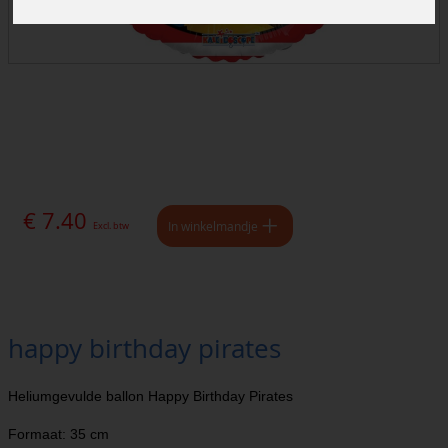
€ 7.40
In winkelmandje
Excl. btw
happy birthday pirates
Heliumgevulde ballon Happy Birthday Pirates
Formaat: 35 cm