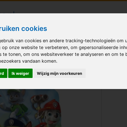
londecoraties bezorgd in heel Nederland
ruiken cookies
ebruik van cookies en andere tracking-technologieën om 
M BALLONNEN
GELEGENHEID
VERHUUR
BEDRUKKEN
A
g op onze website te verbeteren, om gepersonaliseerde in
s te tonen, om ons websiteverkeer te analyseren en om te 
bezoekers vandaan komen.
rd
Ik weiger
Wijzig mijn voorkeuren