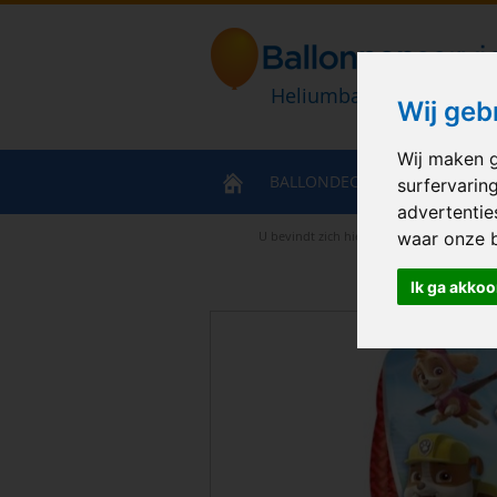
Heliumballonnen en bal
Wij geb
Wij maken g
BALLONDECORATIES
HELIU
surfervarin
advertentie
U bevindt zich hier
>
Home
>
Paw Patrol
waar onze 
Ik ga akkoo