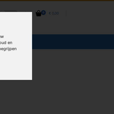
€ 0,00
0
uw
CCESSOIRES
houd en
begrijpen