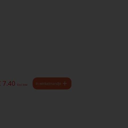
€ 7.40
In winkelmandje
Excl. btw