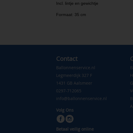
Incl. lintje en gewichtje
Formaat: 35 cm
Contact
C
Ballonnenservice.nl
B
Legmeerdijk 327 F
H
1431 GB Aalsmeer
G
0297-712065
V
info@ballonnenservice.nl
B
A
Volg Ons
Betaal veilig online