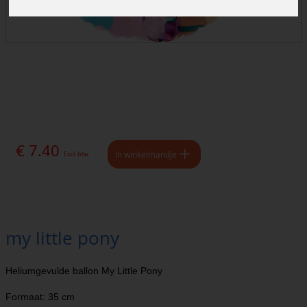
€ 7.40
In winkelmandje
Excl. btw
my little pony
Heliumgevulde ballon My Little Pony
Formaat: 35 cm