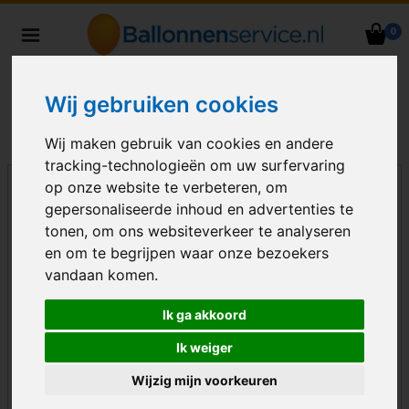
0
Heliumballonnen en
ballondecoraties bezorgd in heel
Nederland
Wij gebruiken cookies
Wij maken gebruik van cookies en andere
tracking-technologieën om uw surfervaring
op onze website te verbeteren, om
gepersonaliseerde inhoud en advertenties te
tonen, om ons websiteverkeer te analyseren
en om te begrijpen waar onze bezoekers
vandaan komen.
Ik ga akkoord
Ik weiger
Wijzig mijn voorkeuren