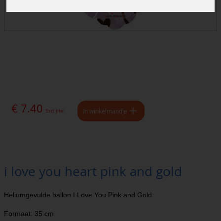
€ 7.40
In winkelmandje
Excl. btw
i love you heart pink and gold
Heliumgevulde ballon I Love You Pink and Gold
Formaat: 35 cm