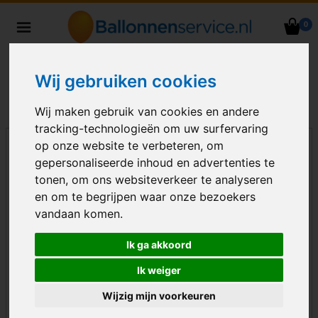
0
Heliumballonnen en
ballondecoraties bezorgd in heel
Nederland
Wij gebruiken cookies
Wij maken gebruik van cookies en andere
tracking-technologieën om uw surfervaring
op onze website te verbeteren, om
gepersonaliseerde inhoud en advertenties te
tonen, om ons websiteverkeer te analyseren
en om te begrijpen waar onze bezoekers
vandaan komen.
Ik ga akkoord
Ik weiger
Wijzig mijn voorkeuren