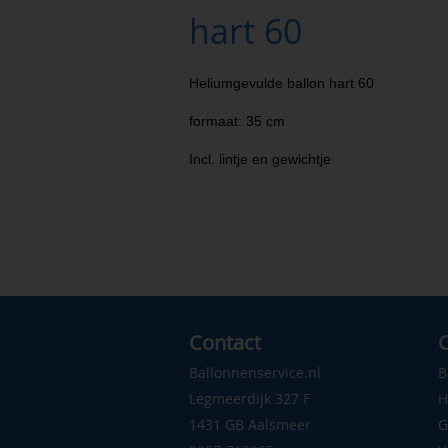
hart 60
Heliumgevulde ballon hart 60
formaat: 35 cm
Incl. lintje en gewichtje
Contact
C
Ballonnenservice.nl
B
Legmeerdijk 327 F
H
1431 GB Aalsmeer
G