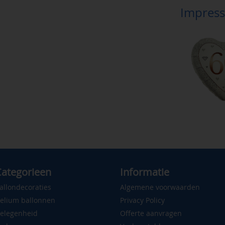
Impress
ategorieen
Informatie
allondecoraties
Algemene voorwaarden
elium ballonnen
Privacy Policy
elegenheid
Offerte aanvragen