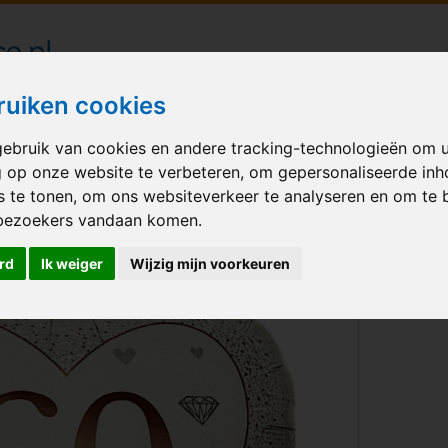
londecoraties bezorgd in heel Nederland
ruiken cookies
ebruik van cookies en andere tracking-technologieën om 
M BALLONNEN
GELEGENHEID
VERHUUR
BEDRUKKEN
A
g op onze website te verbeteren, om gepersonaliseerde in
s te tonen, om ons websiteverkeer te analyseren en om te 
bezoekers vandaan komen.
rd
Ik weiger
Wijzig mijn voorkeuren