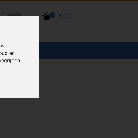
€ 0,00
0
uw
CCESSOIRES
houd en
begrijpen