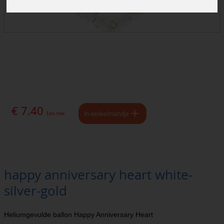
€ 7.40
In winkelmandje
Excl. btw
happy anniversary heart white-
silver-gold
Heliumgevulde ballon Happy Anniversary Heart