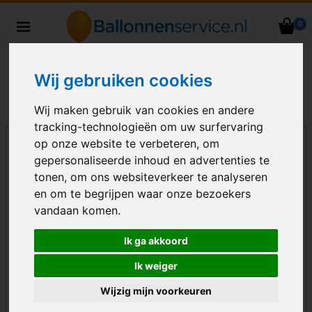
0
Heliumballonnen en
ballondecoraties bezorgd in heel
Nederland
Wij gebruiken cookies
Wij maken gebruik van cookies en andere
tracking-technologieën om uw surfervaring
op onze website te verbeteren, om
gepersonaliseerde inhoud en advertenties te
tonen, om ons websiteverkeer te analyseren
en om te begrijpen waar onze bezoekers
vandaan komen.
Ik ga akkoord
Ik weiger
Wijzig mijn voorkeuren