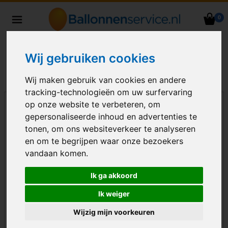
0
Heliumballonnen en
ballondecoraties bezorgd in heel
Nederland
Wij gebruiken cookies
Wij maken gebruik van cookies en andere
tracking-technologieën om uw surfervaring
op onze website te verbeteren, om
gepersonaliseerde inhoud en advertenties te
tonen, om ons websiteverkeer te analyseren
en om te begrijpen waar onze bezoekers
vandaan komen.
Ik ga akkoord
Ik weiger
Wijzig mijn voorkeuren