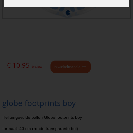
€ 10.95
In winkelmandje
Excl. btw
globe footprints boy
Heliumgevulde ballon Globe footprints boy
formaat: 40 cm (ronde transparante bol)