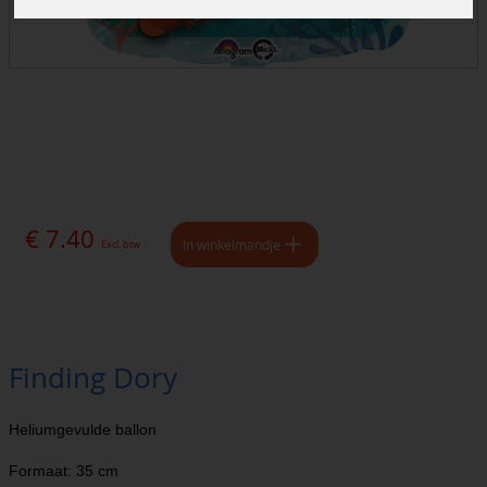
€ 7.40
In winkelmandje
Excl. btw
Finding Dory
Heliumgevulde ballon
Formaat: 35 cm