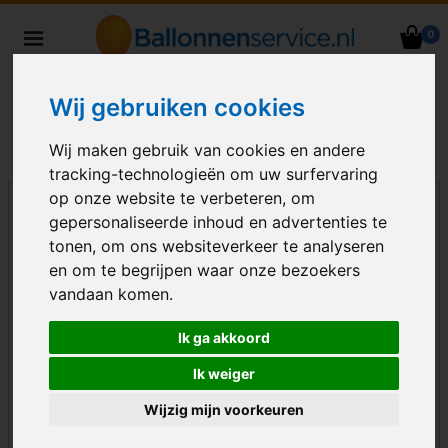
0
Heliumballonnen en
ballondecoraties bezorgd in heel
Wij gebruiken cookies
Nederland
Wij maken gebruik van cookies en andere
tracking-technologieën om uw surfervaring
op onze website te verbeteren, om
gepersonaliseerde inhoud en advertenties te
tonen, om ons websiteverkeer te analyseren
en om te begrijpen waar onze bezoekers
vandaan komen.
Ik ga akkoord
Ik weiger
Wijzig mijn voorkeuren