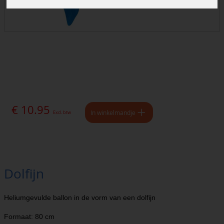
€ 10.95
In winkelmandje
Excl. btw
Dolfijn
Heliumgevulde ballon in de vorm van een dolfijn
Formaat: 80 cm