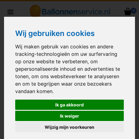
0
Heliumballonnen en
ballondecoraties bezorgd in heel
Wij gebruiken cookies
Nederland
Wij maken gebruik van cookies en andere
tracking-technologieën om uw surfervaring
op onze website te verbeteren, om
gepersonaliseerde inhoud en advertenties te
tonen, om ons websiteverkeer te analyseren
en om te begrijpen waar onze bezoekers
vandaan komen.
Ik ga akkoord
Ik weiger
Wijzig mijn voorkeuren