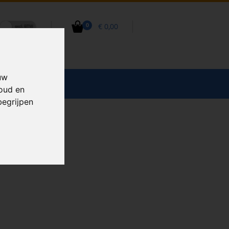
€ 0,00
0
uw
CCESSOIRES
houd en
begrijpen