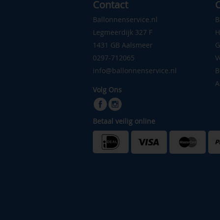
Contact
C
Ballonnenservice.nl
B
Legmeerdijk 327 F
H
1431 GB Aalsmeer
G
0297-712065
V
info@ballonnenservice.nl
B
A
Volg Ons
Betaal veilig online