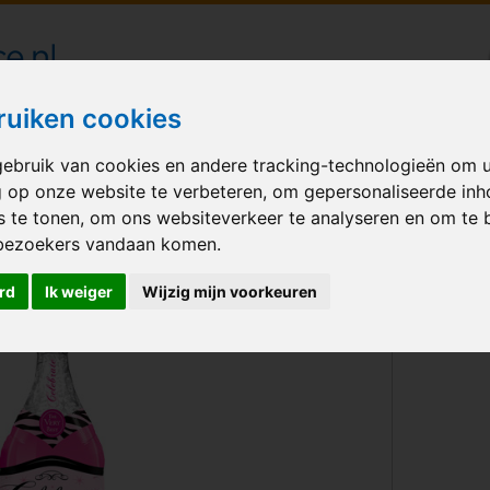
londecoraties bezorgd in heel Nederland
ruiken cookies
ebruik van cookies en andere tracking-technologieën om 
M BALLONNEN
GELEGENHEID
VERHUUR
BEDRUKKEN
A
g op onze website te verbeteren, om gepersonaliseerde in
s te tonen, om ons websiteverkeer te analyseren en om te 
Happy Birthday Pink Bubbly Wine
bezoekers vandaan komen.
rd
Ik weiger
Wijzig mijn voorkeuren