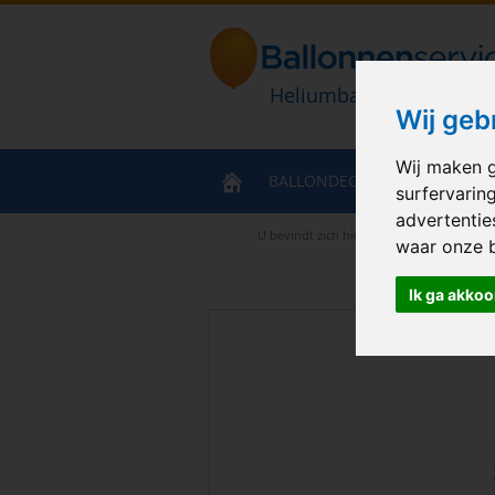
Heliumballonnen en bal
Wij geb
Wij maken g
BALLONDECORATIES
HELIU
surfervarin
advertentie
U bevindt zich hier
>
Home
>
Decoratie 
waar onze 
Ik ga akkoo