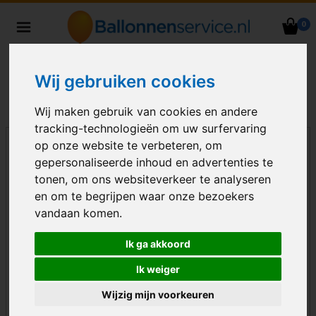
0
Heliumballonnen en
ballondecoraties bezorgd in heel
Nederland
Wij gebruiken cookies
Wij maken gebruik van cookies en andere
tracking-technologieën om uw surfervaring
op onze website te verbeteren, om
gepersonaliseerde inhoud en advertenties te
tonen, om ons websiteverkeer te analyseren
en om te begrijpen waar onze bezoekers
vandaan komen.
Ik ga akkoord
Ik weiger
Wijzig mijn voorkeuren