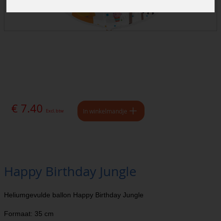
€ 7.40
In winkelmandje
Excl. btw
Happy Birthday Jungle
Heliumgevulde ballon Happy Birthday Jungle
Formaat: 35 cm