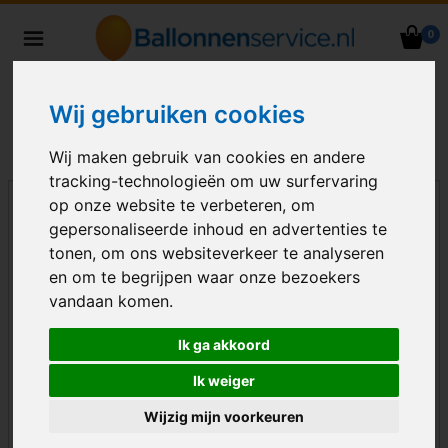
0
Heliumballonnen en
ballondecoraties bezorgd in heel
Nederland
Wij gebruiken cookies
Wij maken gebruik van cookies en andere
tracking-technologieën om uw surfervaring
op onze website te verbeteren, om
gepersonaliseerde inhoud en advertenties te
tonen, om ons websiteverkeer te analyseren
en om te begrijpen waar onze bezoekers
vandaan komen.
Ik ga akkoord
Ik weiger
Wijzig mijn voorkeuren