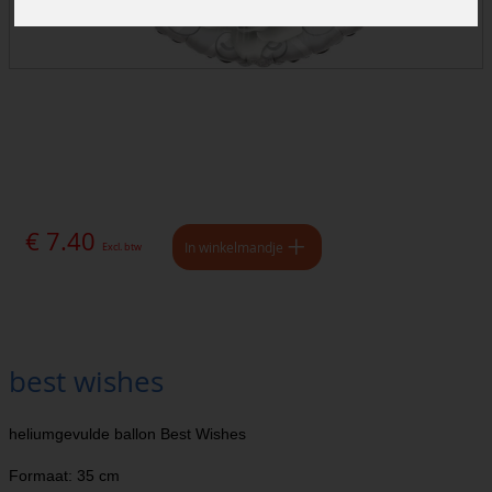
€ 7.40
In winkelmandje
Excl. btw
best wishes
heliumgevulde ballon Best Wishes
Formaat: 35 cm