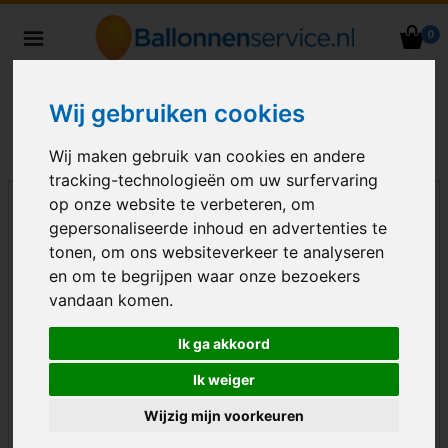
0
Heliumballonnen en
ballondecoraties bezorgd in heel
Nederland
Wij gebruiken cookies
Wij maken gebruik van cookies en andere
tracking-technologieën om uw surfervaring
op onze website te verbeteren, om
gepersonaliseerde inhoud en advertenties te
tonen, om ons websiteverkeer te analyseren
en om te begrijpen waar onze bezoekers
vandaan komen.
Ik ga akkoord
Ik weiger
Wijzig mijn voorkeuren