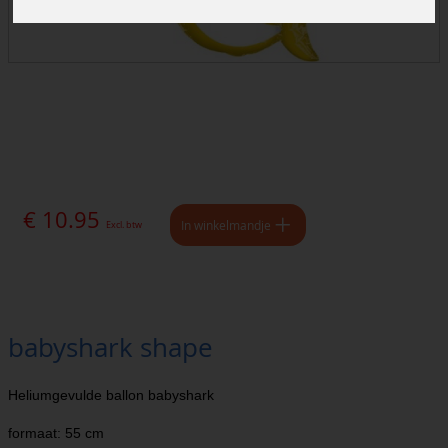
€ 10.95
In winkelmandje
Excl. btw
babyshark shape
Heliumgevulde ballon babyshark
formaat: 55 cm